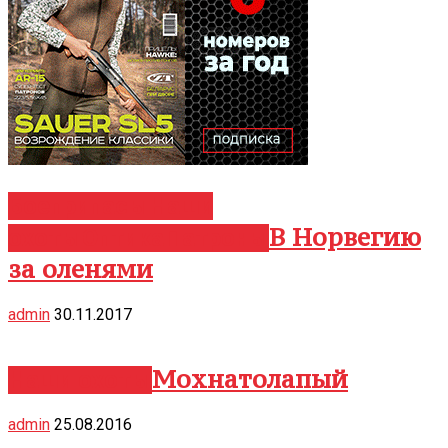
Боеприпасы
Наши
В Норвегию
охоты
Оптика
Патроны
за оленями
admin
30.11.2017
ЧИТАТЬ ДАЛЕЕ
Мохнатолапый
Наши охоты
admin
25.08.2016
ЧИТАТЬ ДАЛЕЕ