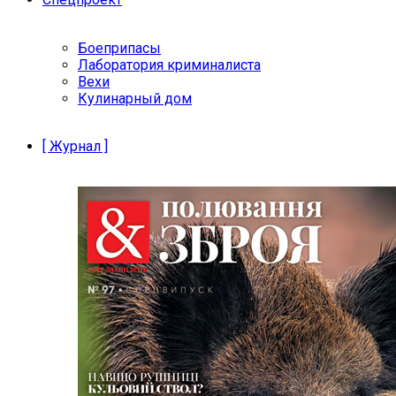
Боеприпасы
Лаборатория криминалиста
Вехи
Кулинарный дом
[ Журнал ]