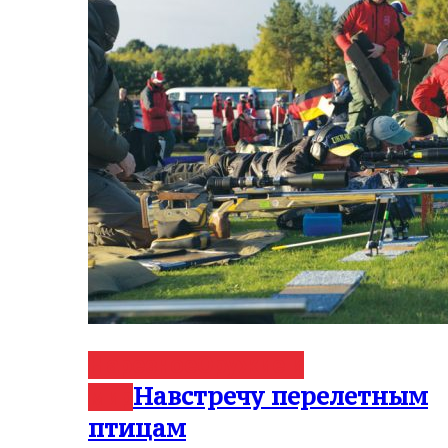
Нарезное
Оружие и
Навстречу перелетным
мир
птицам