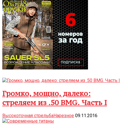
Громко, мощно, далеко:
стреляем из .50 BMG. Часть I
Высокоточная стрельба
Нарезное
09.11.2016