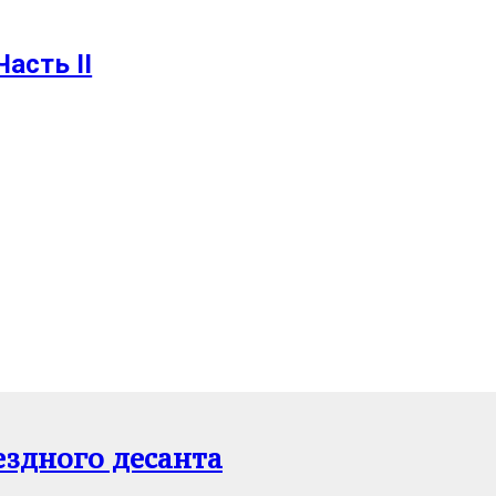
Часть II
ездного десанта