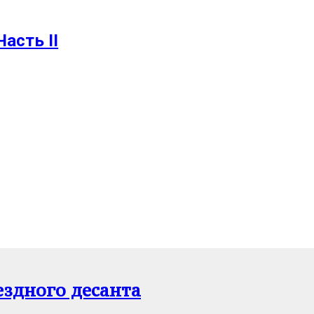
Часть II
ездного десанта