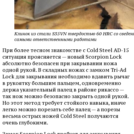
Клинок из стали S35VN твердостью 60 HRC со сведени
самыми ответственными работами
При более тесном знакомстве с Cold Steel AD-15
ситуация проясняется — новый Scorpion Lock
абсолютно безопасен при закрывании ножа
одной рукой. В складных ножах с замком Tri-Ad
Lock для закрывания необходимо вдавить рычаг
в рукоятку большим пальцем, одновременно
держа указательный палец в районе рикассо —
так нож можно безопасно закрыть одной рукой.
Но этот метод требует стойкого навыка, иначе
легко можно порезать себе палец — а порезы
весьма острых ножей Cold Steel получаются
очень глубокими.
Замок Scorpion Lock требует для закрывания