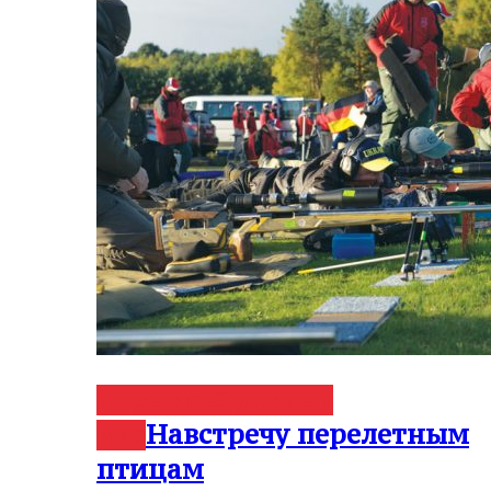
Нарезное
Оружие и
Навстречу перелетным
мир
птицам