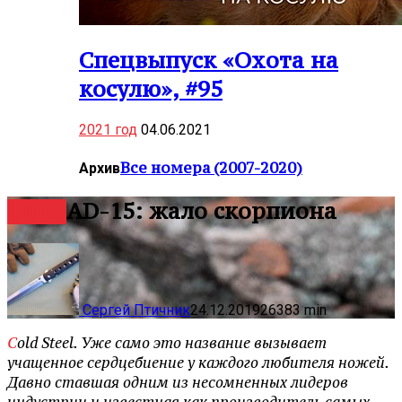
Спецвыпуск «Охота на
косулю», #95
2021 год
04.06.2021
Все номера (2007-2020)
Архив
AD-15: жало скорпиона
Ножи
Сергей Птичник
24.12.2019
2638
3
min
Cold Steel. Уже само это название вызывает
учащенное сердцебиение у каждого любителя ножей.
Давно ставшая одним из несомненных лидеров
индустрии и известная как производитель самых