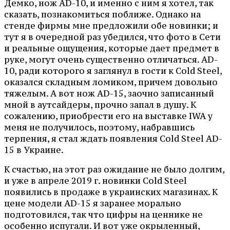
Демко, нож AD-10, и именно с ним я хотел, так
сказать, познакомиться поближе. Однако на
стенде фирмы мне предложили обе новинки; и
тут я в очередной раз убедился, что фото в Сети
и реальные ощущения, которые дает предмет в
руке, могут очень существенно отличаться. AD-
10, ради которого я заглянул в гости к Cold Steel,
оказался складным ломиком, причем довольно
тяжелым. А вот нож AD-15, заочно записанный
мной в аутсайдеры, прочно запал в душу. К
сожалению, приобрести его на выставке IWA у
меня не получилось, поэтому, набравшись
терпения, я стал ждать появления Cold Steel AD-
15 в Украине.
К счастью, на этот раз ожидание не было долгим,
и уже в апреле 2019 г. новинки Cold Steel
появились в продаже в украинских магазинах. К
цене модели AD-15 я заранее морально
подготовился, так что цифры на ценнике не
особенно испугали. И вот уже окрыленный,