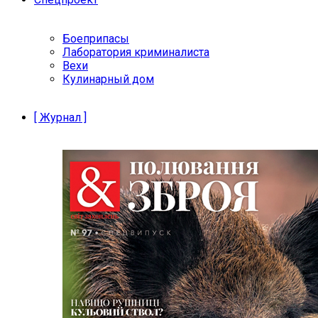
Боеприпасы
Лаборатория криминалиста
Вехи
Кулинарный дом
[ Журнал ]