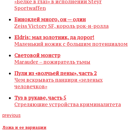
«Белке в глаз» в исполнении Steyr
Sportwaffen
Биноклей много, он — один
Zeiss Victory SF, король рок-н-ролла
Eldris: мал золотник, да дорог!
Маленький ножик с большим потенциалом
Световой монстр
Marauder – пожиратель тьмы
Пули из «волчьей пены», часть 2
Чем вскрывать панцири «зеленых
человечков»
Туз в рукаве, часть 5
Стреляющие устройства криминалитета
previous
Ложа и ее вариации