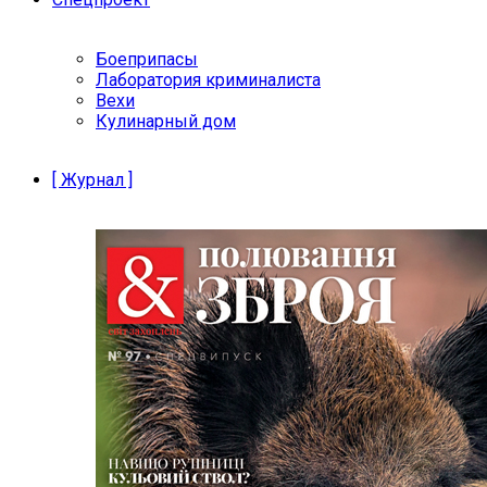
Боеприпасы
Лаборатория криминалиста
Вехи
Кулинарный дом
[ Журнал ]