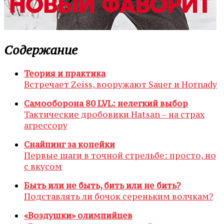
Содержание
Теория и практика
Встречает Zeiss, вооружают Sauer и Hornady
Самооборона 80 LVL: нелегкий выбор
Тактические дробовики Hatsan – на страх
агрессору
Снайпинг за копейки
Первые шаги в точной стрельбе: просто, но
с вкусом
Быть или не быть, бить или не бить?
Подставлять ли бочок сереньким волчкам?
«Воздушки» олимпийцев