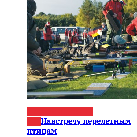
Нарезное
Оружие и
Навстречу перелетным
мир
птицам